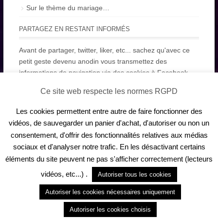
Sur le thème du mariage…
PARTAGEZ EN RESTANT INFORMÉS
Avant de partager, twitter, liker, etc... sachez qu'avec ce
petit geste devenu anodin vous transmettez des
informations de navigation via des cookies à Facebook,
Google+, Twitter...Ce n'est pas grave mais il faut le dire et
Ce site web respecte les normes RGPD
le savoir!
Les cookies permettent entre autre de faire fonctionner des
PINTEREST
vidéos, de sauvegarder un panier d'achat, d'autoriser ou non un
Consultez le profil de Alexandre sur Pinterest.
consentement, d'offrir des fonctionnalités relatives aux médias
sociaux et d'analyser notre trafic. En les désactivant certains
éléments du site peuvent ne pas s'afficher correctement (lecteurs
vidéos, etc...) .
Autoriser tous les cookies
Autoriser les cookies nécessaires uniquement
Autoriser les cookies choisis