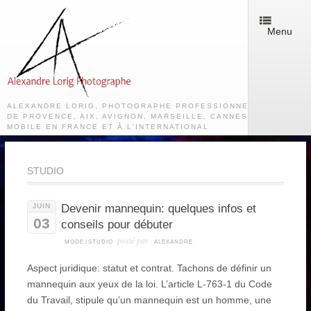
Menu
ALEXANDRE LORIG, PHOTOGRAPHE PROFESSIONNEL À SALON
DE PROVENCE, AIX, AVIGNON, MARSEILLE, CANNES, PARIS.
MOBILE EN FRANCE ET À L'INTERNATIONAL
STUDIO
JUIN
Devenir mannequin: quelques infos et
03
conseils pour débuter
posté par
MODE
/
STUDIO
ALEXANDRE
Aspect juridique: statut et contrat. Tachons de définir un
mannequin aux yeux de la loi. L’article L-763-1 du Code
du Travail, stipule qu’un mannequin est un homme, une